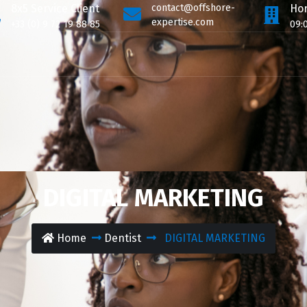
8x5 Service Client
contact@offshore-
Hor
expertise.com
+33 (0) 9 72 19 88 85
09:
DIGITAL MARKETING
Home
Dentist
DIGITAL MARKETING