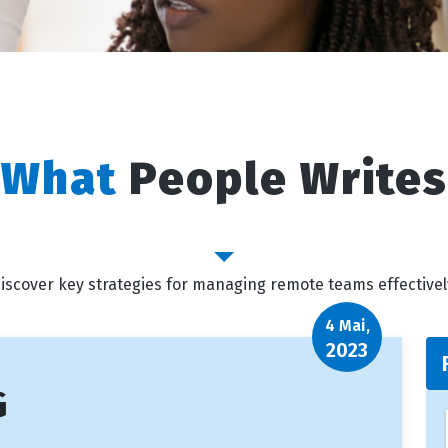
What
People Writes
Outstanding Blog
iscover key strategies for managing remote teams effectivel
4 Mai,
2023
G